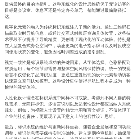
提供最终的目的地指引。这种系统化的设计思维确保了无论访客的
目标是会议室、休息区还是特定办公单元，都能通过最简路径抵
达。
数字化元素的融入为传统标识系统注入了新的活力。通过二维码扫
描获取实时导航信息，或通过交互式触摸屏查询具体位置，这些技
术手段不仅提升了导航精度，更创造了现代化的互动体验。特别是
在大型复合式办公空间中，动态更新的电子指示牌可以及时反映空
间使用状态的变化，避免因临时调整造成的指引混乱。
视觉一致性是标识系统成功的关键因素。从字体选择、色彩搭配到
材质运用，每个细节都需要与整体空间风格保持协调。统一的视觉
语言不仅强化了品牌识别度，更通过重复出现的设计元素帮助访客
快速建立空间认知模型。这种设计哲学使得导航过程本身成为一种
愉悦的视觉体验。
人性化设计理念在标识系统中同样不可或缺。考虑到不同人群的特
殊需求，无障碍标识、多语言说明以及适老性设计都应当纳入系统
规划。例如，为视障人士设置的触觉地图和盲文标识，不仅体现了
企业的社会责任，更展现了真正意义上的包容性设计思维。
最后，标识系统的维护与更新同样重要。随着企业发展和空间功能
调整，标识信息需要保持实时准确性。建立定期检查机制，确保所