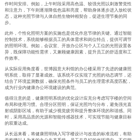
作时间安排。例如，上午时段采用高色温、较强光照以刺激警觉性
和注意力，下午则逐渐降低色温和亮度，帮助身体逐步进入放松状
态，这种光照节律与人体自然生物钟相契合，促进生理节奏的同
步。
此外，个性化照明方案的实施也是优化作息节律的关键。通过智能
控制技术，系统能够根据员工的具体需求和岗位特点，提供可调节
的照明环境。例如，会议室、开放办公区与个人工位的光照设置各
异，既保障功能性需求，又兼顾健康因素，提升员工的舒适度和工
作效率。
从实际应用角度看，世博园意大利馆的办公楼采用了先进的健康照
明系统，取得了显著成效。该系统不仅实现了光照的动态调节，还
结合了环境监测数据，确保光照条件与员工的生理需求高度匹配，
成为行业内健康办公环境建设的典范。
值得注意的是，健康照明系统的优化设计应充分考虑写字楼的空间
布局和使用习惯。合理分区照明，保证光照均匀分布，避免强光直
射或阴影区域，有助于减少视觉疲劳和提升整体环境的和谐感。同
时，采用高品质的光源和智能传感器技术，可实现节能与健康目标
的双重达成。
从长远来看，将健康照明纳入写字楼设计与改造的标准流程，有助
于构建以人为本的办公生态系统。员工在良好的光环境中，不仅能